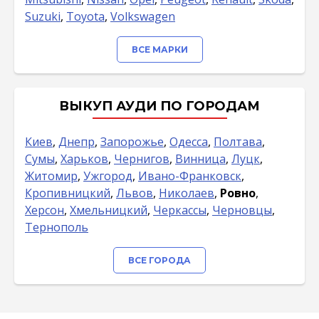
Suzuki
,
Toyota
,
Volkswagen
ВСЕ МАРКИ
ВЫКУП АУДИ ПО ГОРОДАМ
Киев
,
Днепр
,
Запорожье
,
Одесса
,
Полтава
,
Сумы
,
Харьков
,
Чернигов
,
Винница
,
Луцк
,
Житомир
,
Ужгород
,
Ивано-Франковск
,
Кропивницкий
,
Львов
,
Николаев
,
Ровно
,
Херсон
,
Хмельницкий
,
Черкассы
,
Черновцы
,
Тернополь
ВСЕ ГОРОДА