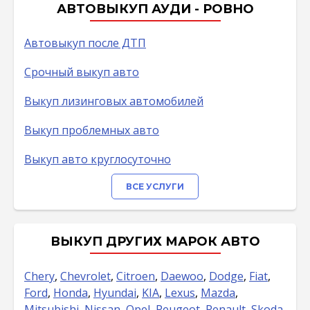
АВТОВЫКУП АУДИ - РОВНО
Автовыкуп после ДТП
Срочный выкуп авто
Выкуп лизинговых автомобилей
Выкуп проблемных авто
Выкуп авто круглосуточно
ВСЕ УСЛУГИ
ВЫКУП ДРУГИХ МАРОК АВТО
Chery
,
Chevrolet
,
Citroen
,
Daewoo
,
Dodge
,
Fiat
,
Ford
,
Honda
,
Hyundai
,
KIA
,
Lexus
,
Mazda
,
Mitsubishi
,
Nissan
,
Opel
,
Peugeot
,
Renault
,
Skoda
,