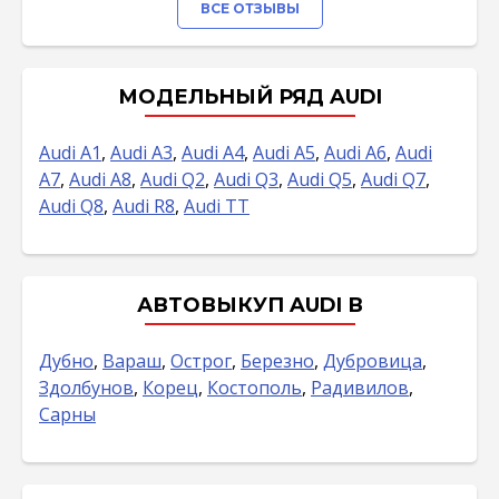
ВСЕ ОТЗЫВЫ
МОДЕЛЬНЫЙ РЯД AUDI
Audi A1
,
Audi A3
,
Audi A4
,
Audi A5
,
Audi A6
,
Audi
A7
,
Audi A8
,
Audi Q2
,
Audi Q3
,
Audi Q5
,
Audi Q7
,
Audi Q8
,
Audi R8
,
Audi TT
АВТОВЫКУП AUDI В
Дубно
,
Вараш
,
Острог
,
Березно
,
Дубровица
,
Здолбунов
,
Корец
,
Костополь
,
Радивилов
,
Сарны