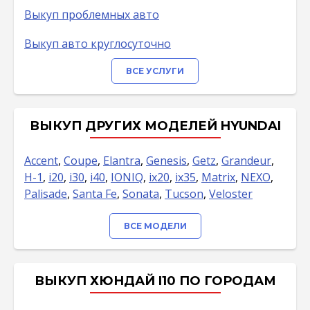
Выкуп проблемных авто
Выкуп авто круглосуточно
ВСЕ УСЛУГИ
ВЫКУП ДРУГИХ МОДЕЛЕЙ HYUNDAI
Accent
,
Coupe
,
Elantra
,
Genesis
,
Getz
,
Grandeur
,
H-1
,
i20
,
i30
,
i40
,
IONIQ
,
ix20
,
ix35
,
Matrix
,
NEXO
,
Palisade
,
Santa Fe
,
Sonata
,
Tucson
,
Veloster
ВСЕ МОДЕЛИ
ВЫКУП ХЮНДАЙ I10 ПО ГОРОДАМ