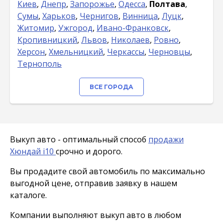
Киев
,
Днепр
,
Запорожье
,
Одесса
,
Полтава
,
Сумы
,
Харьков
,
Чернигов
,
Винница
,
Луцк
,
Житомир
,
Ужгород
,
Ивано-Франковск
,
Кропивницкий
,
Львов
,
Николаев
,
Ровно
,
Херсон
,
Хмельницкий
,
Черкассы
,
Черновцы
,
Тернополь
ВСЕ ГОРОДА
Выкуп авто - оптимальный способ
продажи
Хюндай i10
срочно и дорого.
Вы продадите свой автомобиль по максимально
выгодной цене, отправив заявку в нашем
каталоге.
Компании выполняют выкуп авто в любом