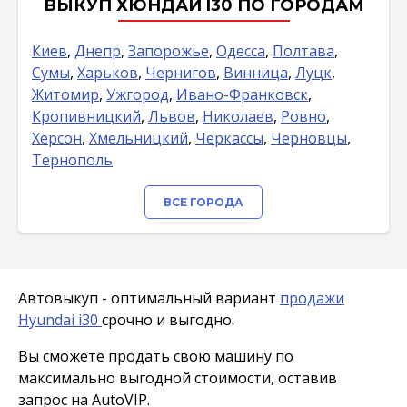
ВЫКУП ХЮНДАЙ I30 ПО ГОРОДАМ
Киев
,
Днепр
,
Запорожье
,
Одесса
,
Полтава
,
Сумы
,
Харьков
,
Чернигов
,
Винница
,
Луцк
,
Житомир
,
Ужгород
,
Ивано-Франковск
,
Кропивницкий
,
Львов
,
Николаев
,
Ровно
,
Херсон
,
Хмельницкий
,
Черкассы
,
Черновцы
,
Тернополь
ВСЕ ГОРОДА
Автовыкуп - оптимальный вариант
продажи
Hyundai i30
срочно и выгодно.
Вы сможете продать свою машину по
максимально выгодной стоимости, оставив
запрос на AutoVIP.