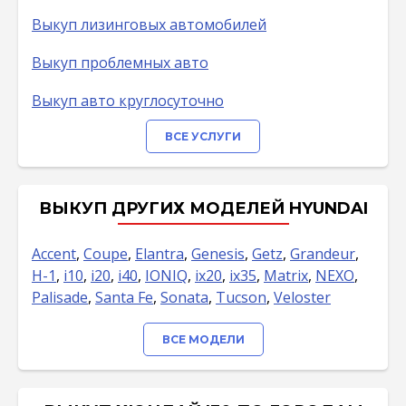
Выкуп лизинговых автомобилей
Выкуп проблемных авто
Выкуп авто круглосуточно
ВСЕ УСЛУГИ
ВЫКУП ДРУГИХ МОДЕЛЕЙ HYUNDAI
Accent
,
Coupe
,
Elantra
,
Genesis
,
Getz
,
Grandeur
,
H-1
,
i10
,
i20
,
i40
,
IONIQ
,
ix20
,
ix35
,
Matrix
,
NEXO
,
Palisade
,
Santa Fe
,
Sonata
,
Tucson
,
Veloster
ВСЕ МОДЕЛИ