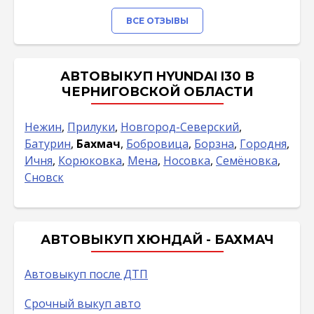
ВСЕ ОТЗЫВЫ
АВТОВЫКУП HYUNDAI I30 В
ЧЕРНИГОВСКОЙ ОБЛАСТИ
Нежин
,
Прилуки
,
Новгород-Северский
,
Батурин
,
Бахмач
,
Бобровица
,
Борзна
,
Городня
,
Ичня
,
Корюковка
,
Мена
,
Носовка
,
Семёновка
,
Сновск
АВТОВЫКУП ХЮНДАЙ - БАХМАЧ
Автовыкуп после ДТП
Срочный выкуп авто