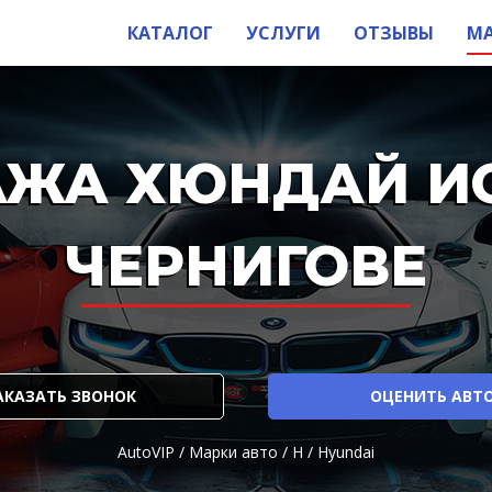
КАТАЛОГ
УСЛУГИ
ОТЗЫВЫ
М
ЖА ХЮНДАЙ И
ЧЕРНИГОВЕ
АКАЗАТЬ ЗВОНОК
ОЦЕНИТЬ АВТ
AutoVIP
/
Марки авто
/
H
/
Hyundai