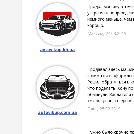
Продал машину в тече
устранять повреждени
немного меньше, чем п
хорошо.
Максим, 24.03.2019
avtovikup.kh.ua
Продавал здесь машин
заниматься оформление
Решил обратиться в ко
что поделать. Хочу по
обманули. Заплатили п
тот же день, когда по
Олег, 25.02.2019
autovikup.com.ua
Нужно было срочно про