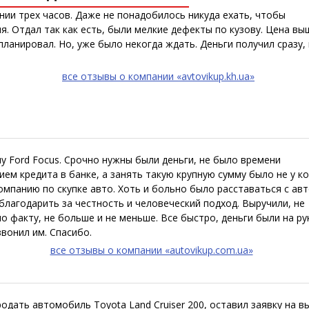
нии трех часов. Даже не понадобилось никуда ехать, чтобы
я. Отдал так как есть, были мелкие дефекты по кузову. Цена вы
ланировал. Но, уже было некогда ждать. Деньги получил сразу, 
все отзывы о компании «avtovikup.kh.ua»
у Ford Focus. Срочно нужны были деньги, не было времени
м кредита в банке, а занять такую крупную сумму было не у ко
мпанию по скупке авто. Хоть и больно было расставаться с авт
благодарить за честность и человеческий подход. Выручили, не
о факту, не больше и не меньше. Все быстро, деньги были на ру
звонил им. Спасибо.
все отзывы о компании «autovikup.com.ua»
дать автомобиль Toyota Land Cruiser 200, оставил заявку на вы