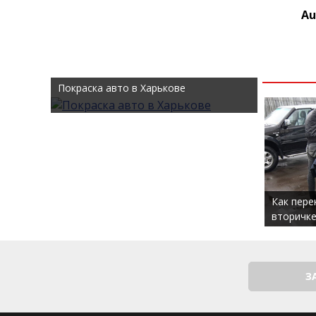
Au
Покраска авто в Харькове
Как пере
вторичке
З