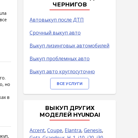
ЧЕРНИГОВ
шла
Автовыкуп после ДТП
все
Срочный выкуп авто
Выкуп лизинговых автомобилей
Выкуп проблемных авто
Выкуп авто круглосуточно
го.
о, но
ВСЕ УСЛУГИ
ках в
ВЫКУП ДРУГИХ
МОДЕЛЕЙ HYUNDAI
Accent
,
Coupe
,
Elantra
,
Genesis
,
куп,
Getz
,
Grandeur
,
H-1
,
i10
,
i20
,
i30
,