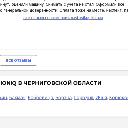
инут, оценили машину. Снимать с учета не стал. Оформили все
о генеральной доверенности. Оплата тоже на месте. Респект, па
все отзывы о компании «avtovikup.kh.ua»
ВСЕ ОТЗЫВЫ
 IONIQ В ЧЕРНИГОВСКОЙ ОБЛАСТИ
рин
,
Бахмач
,
Бобровица
,
Борзна
,
Городня
,
Ичня
,
Корюко