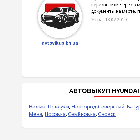
перезвонили через 5 м
документы на месте, п
Жора, 18.02.2019
avtovikup.kh.ua
АВТОВЫКУП HYUNDAI
Нежин
,
Прилуки
,
Новгород-Северский
,
Бату
Мена
,
Носовка
,
Семёновка
,
Сновск