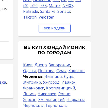
i40
,
ix20
,
ix35
,
Matrix
,
NEXO
,
рни.
Palisade
,
Santa Fe
,
Sonata
,
Tucson
,
Veloster
ВСЕ МОДЕЛИ
ВЫКУП ХЮНДАЙ ИОНИК
ПО ГОРОДАМ
Киев
,
Днепр
,
Запорожье
,
Одесса
,
Полтава
,
Сумы
,
Харьков
,
Чернигов
,
Винница
,
Луцк
,
вка
,
Житомир
,
Ужгород
,
Ивано-
Франковск
,
Кропивницкий
,
Львов
,
Николаев
,
Ровно
,
Херсон
,
Хмельницкий
,
Черкассы
,
Черновцы
,
Тернополь