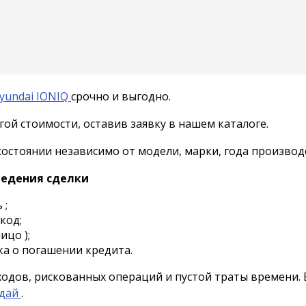
yundai IONIQ
срочно и выгодно.
ой стоимости, оставив заявку в нашем каталоге.
стоянии независимо от модели, марки, года производс
ведения сделки
 ;
код;
ицо );
нка о погашении кредита.
ходов, рискованных операций и пустой траты времени.
ндай
.