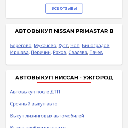
ВСЕ ОТЗЫВЫ
АВТОВЫКУП NISSAN PRIMASTAR В
Берегово
,
Мукачево
,
Хуст
,
Чоп
,
Виноградов
,
Иршава
,
Перечин
,
Рахов
,
Свалява
,
Тячев
АВТОВЫКУП НИССАН - УЖГОРОД
Автовыкуп после ДТП
Срочный выкуп авто
Выкуп лизинговых автомобилей
Выкуп проблемных авто