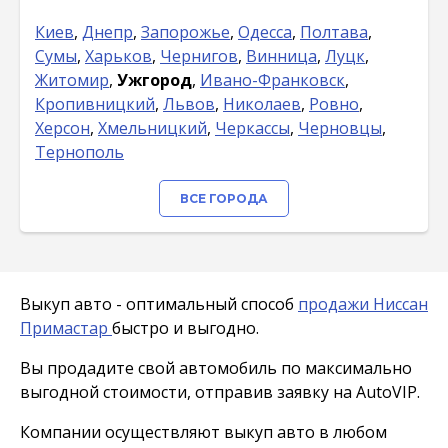
Киев
,
Днепр
,
Запорожье
,
Одесса
,
Полтава
,
Сумы
,
Харьков
,
Чернигов
,
Винница
,
Луцк
,
Житомир
,
Ужгород
,
Ивано-Франковск
,
Кропивницкий
,
Львов
,
Николаев
,
Ровно
,
Херсон
,
Хмельницкий
,
Черкассы
,
Черновцы
,
Тернополь
ВСЕ ГОРОДА
Выкуп авто - оптимальный способ
продажи Ниссан
Примастар
быстро и выгодно.
Вы продадите свой автомобиль по максимально
выгодной стоимости, отправив заявку на AutoVIP.
Компании осуществляют выкуп авто в любом