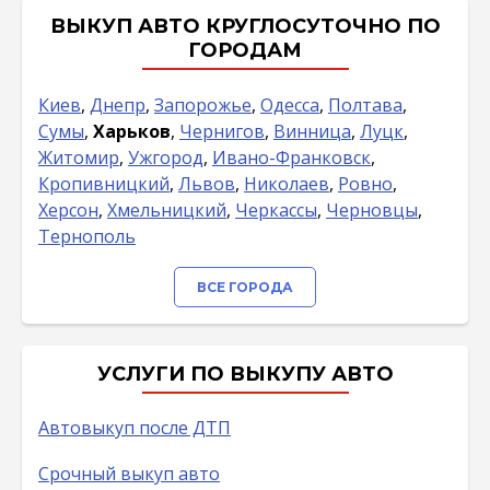
ВЫКУП АВТО КРУГЛОСУТОЧНО ПО
ГОРОДАМ
Киев
,
Днепр
,
Запорожье
,
Одесса
,
Полтава
,
Сумы
,
Харьков
,
Чернигов
,
Винница
,
Луцк
,
Житомир
,
Ужгород
,
Ивано-Франковск
,
Кропивницкий
,
Львов
,
Николаев
,
Ровно
,
Херсон
,
Хмельницкий
,
Черкассы
,
Черновцы
,
Тернополь
ВСЕ ГОРОДА
УСЛУГИ ПО ВЫКУПУ АВТО
Автовыкуп после ДТП
Срочный выкуп авто