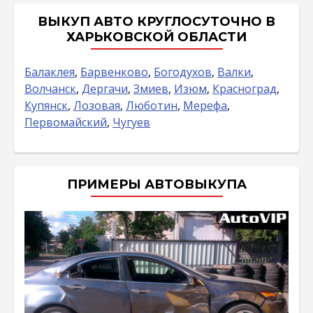
ВЫКУП АВТО КРУГЛОСУТОЧНО В
ХАРЬКОВСКОЙ ОБЛАСТИ
Балаклея
,
Барвенково
,
Богодухов
,
Валки
,
Волчанск
,
Дергачи
,
Змиев
,
Изюм
,
Красноград
,
Купянск
,
Лозовая
,
Люботин
,
Мерефа
,
Первомайский
,
Чугуев
ПРИМЕРЫ АВТОВЫКУПА