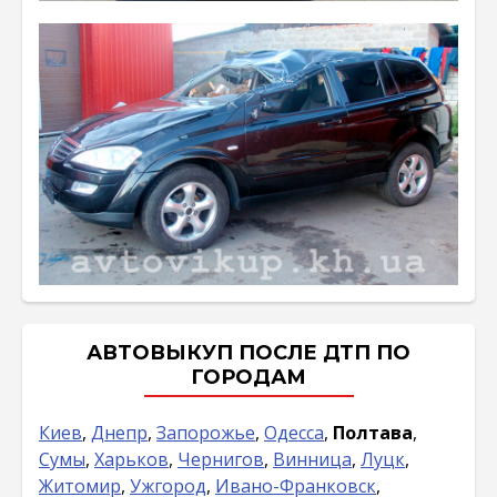
АВТОВЫКУП ПОСЛЕ ДТП ПО
ГОРОДАМ
Киев
,
Днепр
,
Запорожье
,
Одесса
,
Полтава
,
Сумы
,
Харьков
,
Чернигов
,
Винница
,
Луцк
,
Житомир
,
Ужгород
,
Ивано-Франковск
,