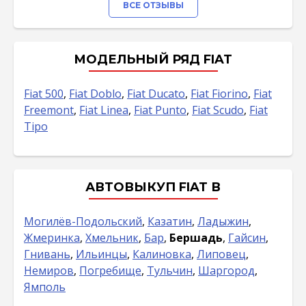
ВСЕ ОТЗЫВЫ
МОДЕЛЬНЫЙ РЯД FIAT
Fiat 500
,
Fiat Doblo
,
Fiat Ducato
,
Fiat Fiorino
,
Fiat
Freemont
,
Fiat Linea
,
Fiat Punto
,
Fiat Scudo
,
Fiat
Tipo
АВТОВЫКУП FIAT В
Могилёв-Подольский
,
Казатин
,
Ладыжин
,
Жмеринка
,
Хмельник
,
Бар
,
Бершадь
,
Гайсин
,
Гнивань
,
Ильинцы
,
Калиновка
,
Липовец
,
Немиров
,
Погребище
,
Тульчин
,
Шаргород
,
Ямполь