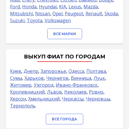
Ford
,
Honda
,
Hyundai
,
KIA
,
Lexus
,
Mazda
,
Mitsubishi
,
Nissan
,
Opel
,
Peugeot
,
Renault
,
Skoda
,
Suzuki
,
Toyota
,
Volkswagen
ВСЕ МАРКИ
ВЫКУП ФИАТ ПО ГОРОДАМ
Киев
,
Днепр
,
Запорожье
,
Одесса
,
Полтава
,
Сумы
,
Харьков
,
Чернигов
,
Винница
,
Луцк
,
Житомир
,
Ужгород
,
Ивано-Франковск
,
Кропивницкий
,
Львов
,
Николаев
,
Ровно
,
Херсон
,
Хмельницкий
,
Черкассы
,
Черновцы
,
Тернополь
ВСЕ ГОРОДА