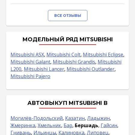
ВСЕ ОТЗЫВЫ
МОДЕЛЬНЫЙ РЯД MITSUBISHI
Mitsubishi ASX
,
Mitsubishi Colt
,
Mitsubishi Eclipse
,
Mitsubishi Galant
,
Mitsubishi Grandis
,
Mitsubishi
L200
,
Mitsubishi Lancer
,
Mitsubishi Outlander
,
Mitsubishi Pajero
АВТОВЫКУП MITSUBISHI В
Могилёв-Подольский
,
Казатин
,
Ладыжин
,
Жмеринка
,
Хмельник
,
Бар
,
Бершадь
,
Гайсин
,
Гнивань
,
Ильинцы
,
Калиновка
,
Липовец
,