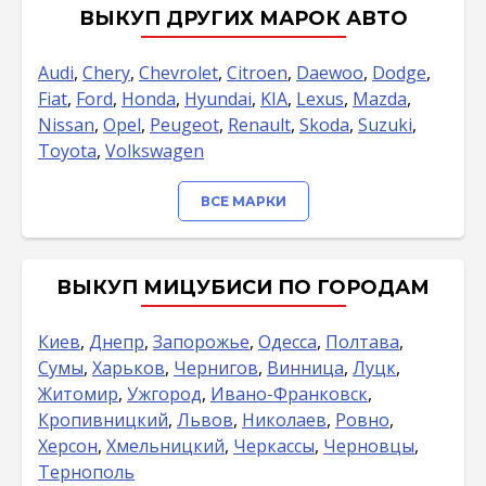
ВЫКУП ДРУГИХ МАРОК АВТО
Audi
,
Chery
,
Chevrolet
,
Citroen
,
Daewoo
,
Dodge
,
Fiat
,
Ford
,
Honda
,
Hyundai
,
KIA
,
Lexus
,
Mazda
,
Nissan
,
Opel
,
Peugeot
,
Renault
,
Skoda
,
Suzuki
,
Toyota
,
Volkswagen
ВСЕ МАРКИ
ВЫКУП МИЦУБИСИ ПО ГОРОДАМ
Киев
,
Днепр
,
Запорожье
,
Одесса
,
Полтава
,
Сумы
,
Харьков
,
Чернигов
,
Винница
,
Луцк
,
Житомир
,
Ужгород
,
Ивано-Франковск
,
Кропивницкий
,
Львов
,
Николаев
,
Ровно
,
Херсон
,
Хмельницкий
,
Черкассы
,
Черновцы
,
Тернополь