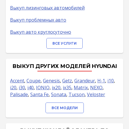
Выкуп лизинговых автомобилей
Выкуп проблемных авто
Выкуп авто круглосуточно
ВСЕ УСЛУГИ
ВЫКУП ДРУГИХ МОДЕЛЕЙ HYUNDAI
Accent
,
Coupe
,
Genesis
,
Getz
,
Grandeur
,
H-1
,
i10
,
i20
,
i30
,
i40
,
IONIQ
,
ix20
,
ix35
,
Matrix
,
NEXO
,
Palisade
,
Santa Fe
,
Sonata
,
Tucson
,
Veloster
ВСЕ МОДЕЛИ