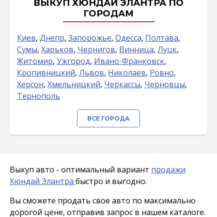
ВЫКУП ХЮНДАЙ ЭЛАНТРА ПО
ГОРОДАМ
Киев
,
Днепр
,
Запорожье
,
Одесса
,
Полтава
,
Сумы
,
Харьков
,
Чернигов
,
Винница
,
Луцк
,
Житомир
,
Ужгород
,
Ивано-Франковск
,
Кропивницкий
,
Львов
,
Николаев
,
Ровно
,
Херсон
,
Хмельницкий
,
Черкассы
,
Черновцы
,
Тернополь
ВСЕ ГОРОДА
Выкуп авто - оптимальный вариант
продажи
Хюндай Элантра
быстро и выгодно.
Вы сможете продать свое авто по максимально
дорогой цене, отправив запрос в нашем каталоге.