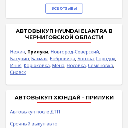
ВСЕ ОТЗЫВЫ
АВТОВЫКУП HYUNDAI ELANTRA В
ЧЕРНИГОВСКОЙ ОБЛАСТИ
Нежин
,
Прилуки
,
Новгород-Северский
,
Батурин
,
Бахмач
,
Бобровица
,
Борзна
,
Городня
,
Ичня
,
Корюковка
,
Мена
,
Носовка
,
Семёновка
,
Сновск
АВТОВЫКУП ХЮНДАЙ - ПРИЛУКИ
Автовыкуп после ДТП
Срочный выкуп авто