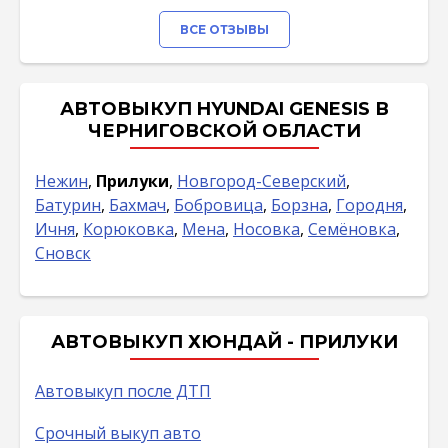
ВСЕ ОТЗЫВЫ
АВТОВЫКУП HYUNDAI GENESIS В
ЧЕРНИГОВСКОЙ ОБЛАСТИ
Нежин
,
Прилуки
,
Новгород-Северский
,
Батурин
,
Бахмач
,
Бобровица
,
Борзна
,
Городня
,
Ичня
,
Корюковка
,
Мена
,
Носовка
,
Семёновка
,
Сновск
АВТОВЫКУП ХЮНДАЙ - ПРИЛУКИ
Автовыкуп после ДТП
Срочный выкуп авто