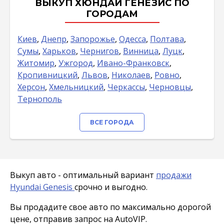
ВЫКУП ХЮНДАЙ ГЕНЕЗИС ПО
ГОРОДАМ
Киев
,
Днепр
,
Запорожье
,
Одесса
,
Полтава
,
Сумы
,
Харьков
,
Чернигов
,
Винница
,
Луцк
,
Житомир
,
Ужгород
,
Ивано-Франковск
,
Кропивницкий
,
Львов
,
Николаев
,
Ровно
,
Херсон
,
Хмельницкий
,
Черкассы
,
Черновцы
,
Тернополь
ВСЕ ГОРОДА
Выкуп авто - оптимальный вариант
продажи
Hyundai Genesis
срочно и выгодно.
Вы продадите свое авто по максимально дорогой
цене, отправив запрос на AutoVIP.