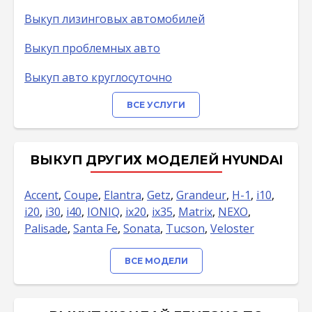
Выкуп лизинговых автомобилей
Выкуп проблемных авто
Выкуп авто круглосуточно
ВСЕ УСЛУГИ
ВЫКУП ДРУГИХ МОДЕЛЕЙ HYUNDAI
Accent
,
Coupe
,
Elantra
,
Getz
,
Grandeur
,
H-1
,
i10
,
i20
,
i30
,
i40
,
IONIQ
,
ix20
,
ix35
,
Matrix
,
NEXO
,
Palisade
,
Santa Fe
,
Sonata
,
Tucson
,
Veloster
ВСЕ МОДЕЛИ