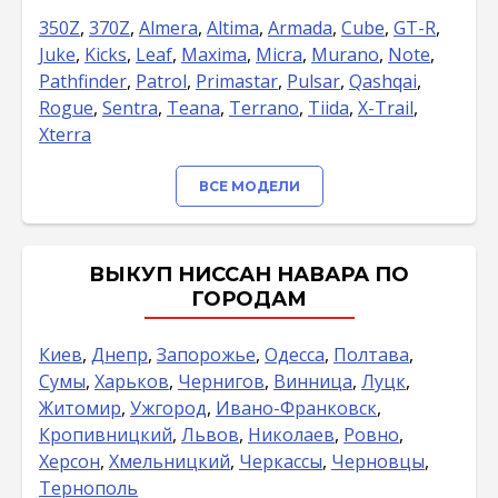
350Z
,
370Z
,
Almera
,
Altima
,
Armada
,
Cube
,
GT-R
,
Juke
,
Kicks
,
Leaf
,
Maxima
,
Micra
,
Murano
,
Note
,
Pathfinder
,
Patrol
,
Primastar
,
Pulsar
,
Qashqai
,
Rogue
,
Sentra
,
Teana
,
Terrano
,
Tiida
,
X-Trail
,
Xterra
ВСЕ МОДЕЛИ
ВЫКУП НИССАН НАВАРА ПО
ГОРОДАМ
Киев
,
Днепр
,
Запорожье
,
Одесса
,
Полтава
,
Сумы
,
Харьков
,
Чернигов
,
Винница
,
Луцк
,
Житомир
,
Ужгород
,
Ивано-Франковск
,
Кропивницкий
,
Львов
,
Николаев
,
Ровно
,
Херсон
,
Хмельницкий
,
Черкассы
,
Черновцы
,
Тернополь