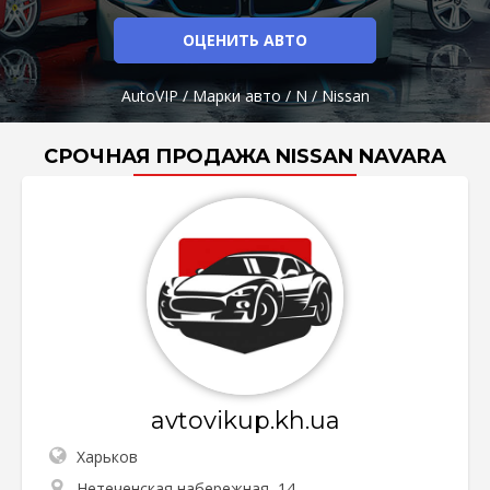
ОЦЕНИТЬ АВТО
AutoVIP
/
Марки авто
/
N
/
Nissan
СРОЧНАЯ ПРОДАЖА NISSAN NAVARA
avtovikup.kh.ua
Харьков
Нетеченская набережная, 14