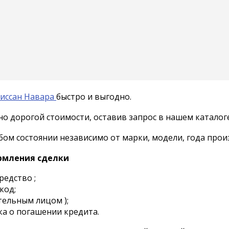
иссан Навара
быстро и выгодно.
о дорогой стоимости, оставив запрос в нашем каталоге
м состоянии независимо от марки, модели, года произ
рмления сделки
редство ;
код;
тельным лицом );
нка о погашении кредита.