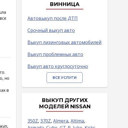
ВИННИЦА
шла
Автовыкуп после ДТП
все
Срочный выкуп авто
Выкуп лизинговых автомобилей
Выкуп проблемных авто
Выкуп авто круглосуточно
го.
о, но
ВСЕ УСЛУГИ
ках в
ВЫКУП ДРУГИХ
МОДЕЛЕЙ NISSAN
350Z
,
370Z
,
Almera
,
Altima
,
куп,
Armada
,
Cube
,
GT-R
,
Juke
,
Kicks
,