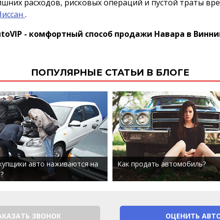
ишних расходов, рисковых операций и пустой траты вр
Ниссан
.
toVIP - комфортный способ продажи Навара в Винн
ПОПУЛЯРНЫЕ СТАТЬИ В БЛОГЕ
купщики авто наживаются на
Как продать автомобиль?
?
АКАЗАТЬ ЗВОНОК
ОЦЕНИТЬ АВТ