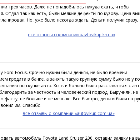
нии трех часов. Даже не понадобилось никуда ехать, чтобы
я. Отдал так как есть, были мелкие дефекты по кузову. Цена вы
ланировал. Но, уже было некогда ждать. Деньги получил сразу, 
все отзывы о компании «avtovikup.kh.ua»
у Ford Focus. Срочно нужны были деньги, не было времени
м кредита в банке, а занять такую крупную сумму было не у ко
мпанию по скупке авто. Хоть и больно было расставаться с авт
благодарить за честность и человеческий подход. Выручили, не
о факту, не больше и не меньше. Все быстро, деньги были на ру
звонил им. Спасибо.
все отзывы о компании «autovikup.com.ua»
дать автомобиль Toyota Land Cruiser 200, оставил заявку на вы