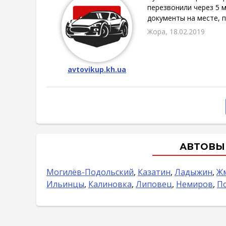
перезвонили через 5 м
документы на месте, п
Жора, 18.02.2019
avtovikup.kh.ua
АВТОВЫК
Могилёв-Подольский
,
Казатин
,
Ладыжин
,
Ж
Ильинцы
,
Калиновка
,
Липовец
,
Немиров
,
П