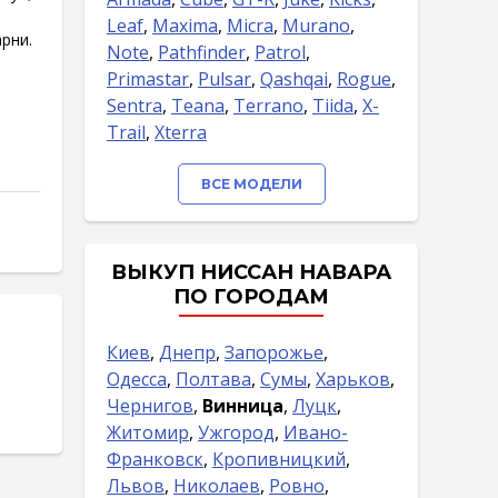
Leaf
,
Maxima
,
Micra
,
Murano
,
рни.
Note
,
Pathfinder
,
Patrol
,
Primastar
,
Pulsar
,
Qashqai
,
Rogue
,
Sentra
,
Teana
,
Terrano
,
Tiida
,
X-
Trail
,
Xterra
ВСЕ МОДЕЛИ
ВЫКУП НИССАН НАВАРА
ПО ГОРОДАМ
Киев
,
Днепр
,
Запорожье
,
Одесса
,
Полтава
,
Сумы
,
Харьков
,
Чернигов
,
Винница
,
Луцк
,
Житомир
,
Ужгород
,
Ивано-
Франковск
,
Кропивницкий
,
Львов
,
Николаев
,
Ровно
,