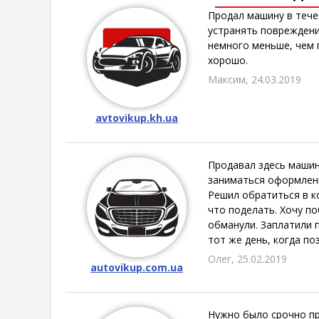
Продал машину в тече
устранять повреждени
немного меньше, чем п
хорошо.
Максим, 24.03.2019
avtovikup.kh.ua
Продавал здесь машин
заниматься оформление
Решил обратиться в ко
что поделать. Хочу по
обманули. Заплатили п
тот же день, когда по
Олег, 25.02.2019
autovikup.com.ua
Нужно было срочно про