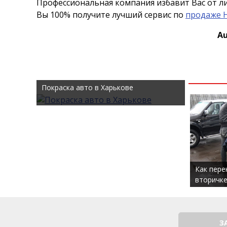
Профессиональная компания избавит Вас от л
Вы 100% получите лучший сервис по
продаже 
Au
Покраска авто в Харькове
Как пере
вторичке
З