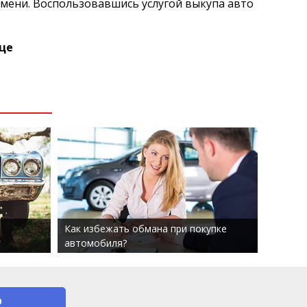
емени. Воспользовавшись услугой выкупа авто
ице
Как избежать обмана при покупке
автомобиля?
О