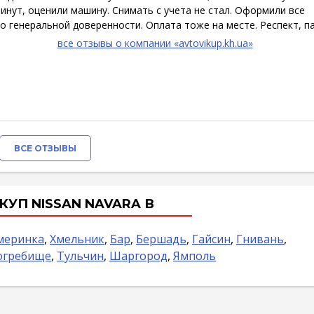
инут, оценили машину. Снимать с учета не стал. Оформили все
о генеральной доверенности. Оплата тоже на месте. Респект, па
все отзывы о компании «avtovikup.kh.ua»
ВСЕ ОТЗЫВЫ
УП NISSAN NAVARA В
меринка
,
Хмельник
,
Бар
,
Бершадь
,
Гайсин
,
Гнивань
,
огребище
,
Тульчин
,
Шаргород
,
Ямполь