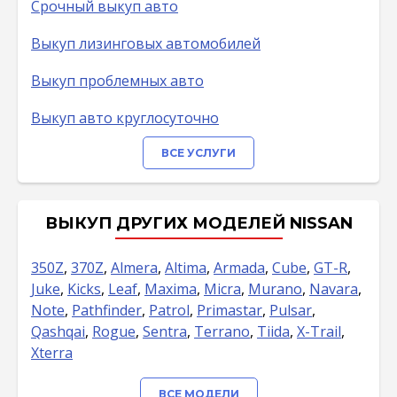
Срочный выкуп авто
Выкуп лизинговых автомобилей
Выкуп проблемных авто
Выкуп авто круглосуточно
ВСЕ УСЛУГИ
ВЫКУП ДРУГИХ МОДЕЛЕЙ NISSAN
350Z
,
370Z
,
Almera
,
Altima
,
Armada
,
Cube
,
GT-R
,
Juke
,
Kicks
,
Leaf
,
Maxima
,
Micra
,
Murano
,
Navara
,
Note
,
Pathfinder
,
Patrol
,
Primastar
,
Pulsar
,
Qashqai
,
Rogue
,
Sentra
,
Terrano
,
Tiida
,
X-Trail
,
Xterra
ВСЕ МОДЕЛИ