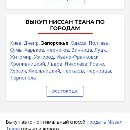
ВЫКУП НИССАН ТЕАНА ПО
ГОРОДАМ
Киев
,
Днепр
,
Запорожье
,
Одесса
,
Полтава
,
Сумы
,
Харьков
,
Чернигов
,
Винница
,
Луцк
,
Житомир
,
Ужгород
,
Ивано-Франковск
,
Кропивницкий
,
Львов
,
Николаев
,
Ровно
,
Херсон
,
Хмельницкий
,
Черкассы
,
Черновцы
,
Тернополь
ВСЕ ГОРОДА
Выкуп авто - оптимальный способ
продать Nissan
Teana
срочно и дорого.