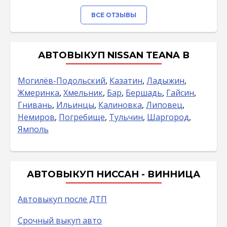
ВСЕ ОТЗЫВЫ
АВТОВЫКУП NISSAN TEANA В
Могилёв-Подольский
,
Казатин
,
Ладыжин
,
Жмеринка
,
Хмельник
,
Бар
,
Бершадь
,
Гайсин
,
Гнивань
,
Ильинцы
,
Калиновка
,
Липовец
,
Немиров
,
Погребище
,
Тульчин
,
Шаргород
,
Ямполь
АВТОВЫКУП НИССАН - ВИННИЦА
Автовыкуп после ДТП
Срочный выкуп авто