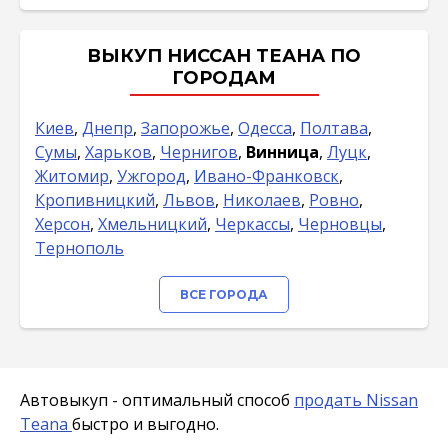
ВЫКУП НИССАН ТЕАНА ПО
ГОРОДАМ
Киев
,
Днепр
,
Запорожье
,
Одесса
,
Полтава
,
Сумы
,
Харьков
,
Чернигов
,
Винница
,
Луцк
,
Житомир
,
Ужгород
,
Ивано-Франковск
,
Кропивницкий
,
Львов
,
Николаев
,
Ровно
,
Херсон
,
Хмельницкий
,
Черкассы
,
Черновцы
,
Тернополь
ВСЕ ГОРОДА
Автовыкуп - оптимальный способ
продать Nissan
Teana
быстро и выгодно.