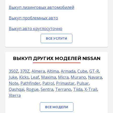
Выкуп лизинговых автомобилей
Выкуп проблемных авто
Выкуп авто круглосуточно
ВСЕ УСЛУГИ
ВЫКУП ДРУГИХ МОДЕЛЕЙ NISSAN
350Z
,
370Z
,
Almera
,
Altima
,
Armada
,
Cube
,
GT-R
,
Juke
,
Kicks
,
Leaf
,
Maxima
,
Micra
,
Murano
,
Navara
,
Note
,
Pathfinder
,
Patrol
,
Primastar
,
Pulsar
,
Qashqai
,
Rogue
,
Sentra
,
Terrano
,
Tiida
,
X-Trail
,
Xterra
ВСЕ МОДЕЛИ