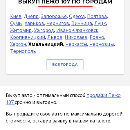
ВЫКУП ПЕЖО 107 ПО ГОРОДАМ
Киев
,
Днепр
,
Запорожье
,
Одесса
,
Полтава
,
Сумы
,
Харьков
,
Чернигов
,
Винница
,
Луцк
,
Житомир
,
Ужгород
,
Ивано-Франковск
,
Кропивницкий
,
Львов
,
Николаев
,
Ровно
,
Херсон
,
Хмельницкий
,
Черкассы
,
Черновцы
,
Тернополь
ВСЕ ГОРОДА
Выкуп авто - оптимальный способ
продажи Пежо
107
срочно и выгодно.
Вы продадите свое авто по максимально дорогой
стоимости, оставив заявку в нашем каталоге.