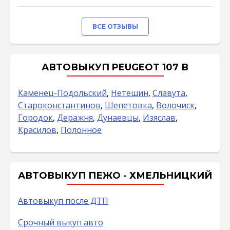
ВСЕ ОТЗЫВЫ
АВТОВЫКУП PEUGEOT 107 В
Каменец-Подольский
,
Нетешин
,
Славута
,
Староконстантинов
,
Шепетовка
,
Волочиск
,
Городок
,
Деражня
,
Дунаевцы
,
Изяслав
,
Красилов
,
Полонное
АВТОВЫКУП ПЕЖО - ХМЕЛЬНИЦКИЙ
Автовыкуп после ДТП
Срочный выкуп авто