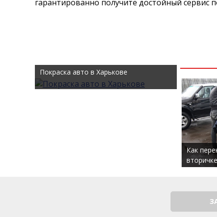
гарантированно получите достойный сервис п
Покраска авто в Харькове
Как пере
вторичке
З