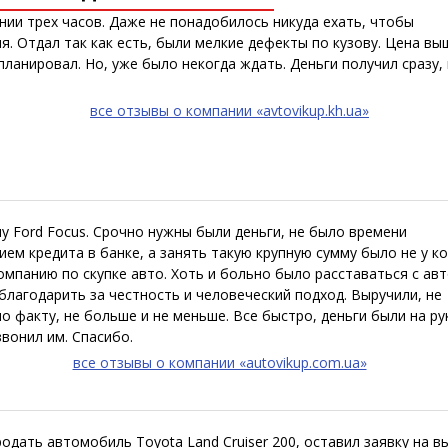
нии трех часов. Даже не понадобилось никуда ехать, чтобы
я. Отдал так как есть, были мелкие дефекты по кузову. Цена вы
ланировал. Но, уже было некогда ждать. Деньги получил сразу, 
все отзывы о компании «avtovikup.kh.ua»
у Ford Focus. Срочно нужны были деньги, не было времени
м кредита в банке, а занять такую крупную сумму было не у ко
мпанию по скупке авто. Хоть и больно было расставаться с авт
благодарить за честность и человеческий подход. Выручили, не
о факту, не больше и не меньше. Все быстро, деньги были на ру
звонил им. Спасибо.
все отзывы о компании «autovikup.com.ua»
дать автомобиль Toyota Land Cruiser 200, оставил заявку на вы