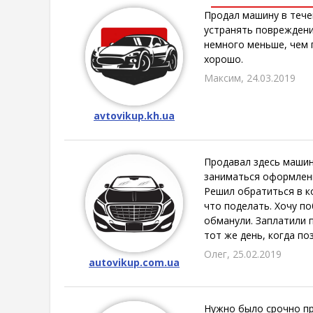
Продал машину в тече
устранять повреждени
немного меньше, чем п
хорошо.
Максим, 24.03.2019
avtovikup.kh.ua
Продавал здесь машин
заниматься оформление
Решил обратиться в ко
что поделать. Хочу по
обманули. Заплатили п
тот же день, когда по
Олег, 25.02.2019
autovikup.com.ua
Нужно было срочно про