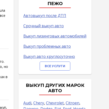
ПЕЖО
шла
Автовыкуп после ДТП
все
Срочный выкуп авто
Выкуп лизинговых автомобилей
Выкуп проблемных авто
Выкуп авто круглосуточно
го.
о, но
ВСЕ УСЛУГИ
ках в
ВЫКУП ДРУГИХ МАРОК
АВТО
Audi
,
Chery
,
Chevrolet
,
Citroen
,
куп,
Daewoo
,
Dodge
,
Fiat
,
Ford
,
Honda
,