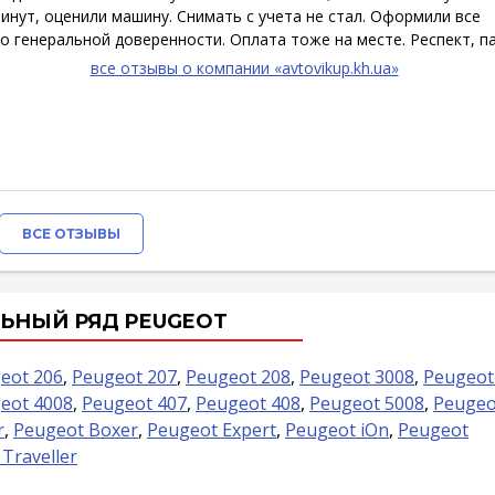
инут, оценили машину. Снимать с учета не стал. Оформили все
о генеральной доверенности. Оплата тоже на месте. Респект, па
все отзывы о компании «avtovikup.kh.ua»
ВСЕ ОТЗЫВЫ
ЬНЫЙ РЯД PEUGEOT
eot 206
,
Peugeot 207
,
Peugeot 208
,
Peugeot 3008
,
Peugeot
eot 4008
,
Peugeot 407
,
Peugeot 408
,
Peugeot 5008
,
Peugeo
r
,
Peugeot Boxer
,
Peugeot Expert
,
Peugeot iOn
,
Peugeot
Traveller