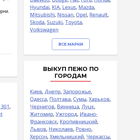
Hyundai
,
KIA
,
Lexus
,
Mazda
,
рни.
Mitsubishi
,
Nissan
,
Opel
,
Renault
,
Skoda
,
Suzuki
,
Toyota
,
Volkswagen
ВСЕ МАРКИ
ВЫКУП ПЕЖО ПО
ГОРОДАМ
Киев
,
Днепр
,
Запорожье
,
Одесса
,
Полтава
,
Сумы
,
Харьков
,
 301
,
Чернигов
,
Винница
,
Луцк
,
t
Житомир
,
Ужгород
,
Ивано-
Франковск
,
Кропивницкий
,
Львов
,
Николаев
,
Ровно
,
Херсон
,
Хмельницкий
,
Черкассы
,