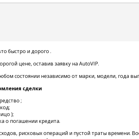
о быстро и дорого .
огой цене, оставив заявку на AutoVIP.
ом состоянии независимо от марки, модели, года выпу
рмления сделки
редство ;
код;
ицо );
нка о погашении кредита.
сходов, рисковых операций и пустой траты времени. В