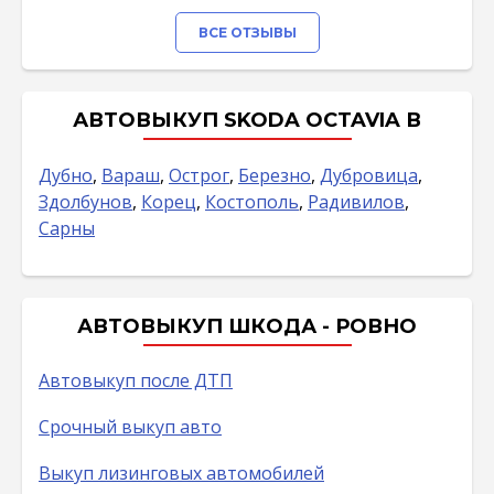
ВСЕ ОТЗЫВЫ
АВТОВЫКУП SKODA OCTAVIA В
Дубно
,
Вараш
,
Острог
,
Березно
,
Дубровица
,
Здолбунов
,
Корец
,
Костополь
,
Радивилов
,
Сарны
АВТОВЫКУП ШКОДА - РОВНО
Автовыкуп после ДТП
Срочный выкуп авто
Выкуп лизинговых автомобилей