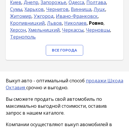
Киев
,
Днепр
,
Запорожье
,
Одесса
,
Полтава
,
Сумы
,
Харьков
,
Чернигов
,
Винница
,
Луцк
,
Житомир
,
Ужгород
,
Ивано-Франковск
,
Кропивницкий
,
Львов
,
Николаев
,
Ровно
,
Херсон
,
Хмельницкий
,
Черкассы
,
Черновцы
,
Тернополь
ВСЕ ГОРОДА
Выкуп авто - оптимальный способ
продажи Шкода
Октавия
срочно и выгодно.
Вы сможете продать свой автомобиль по
максимально выгодной стоимости, оставив
запрос в нашем каталоге.
Компании осуществляют выкуп авомобилей в