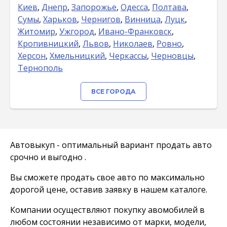
Киев
,
Днепр
,
Запорожье
,
Одесса
,
Полтава
,
Сумы
,
Харьков
,
Чернигов
,
Винница
,
Луцк
,
Житомир
,
Ужгород
,
Ивано-Франковск
,
Кропивницкий
,
Львов
,
Николаев
,
Ровно
,
Херсон
,
Хмельницкий
,
Черкассы
,
Черновцы
,
Тернополь
ВСЕ ГОРОДА
Автовыкуп - оптимальный вариант продать авто
срочно и выгодно .
Вы сможете продать свое авто по максимально
дорогой цене, оставив заявку в нашем каталоге.
Компании осуществляют покупку авомобилей в
любом состоянии независимо от марки, модели,