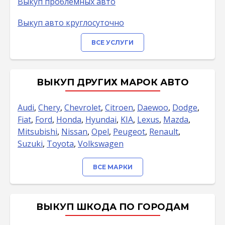
Выкуп проблемных авто
Выкуп авто круглосуточно
ВСЕ УСЛУГИ
ВЫКУП ДРУГИХ МАРОК АВТО
Audi
,
Chery
,
Chevrolet
,
Citroen
,
Daewoo
,
Dodge
,
Fiat
,
Ford
,
Honda
,
Hyundai
,
KIA
,
Lexus
,
Mazda
,
Mitsubishi
,
Nissan
,
Opel
,
Peugeot
,
Renault
,
Suzuki
,
Toyota
,
Volkswagen
ВСЕ МАРКИ
ВЫКУП ШКОДА ПО ГОРОДАМ