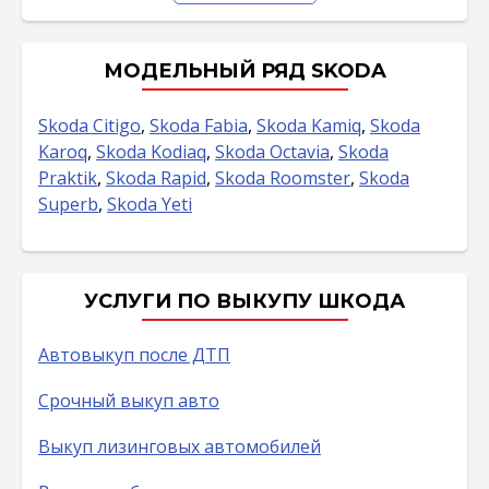
МОДЕЛЬНЫЙ РЯД SKODA
Skoda Citigo
,
Skoda Fabia
,
Skoda Kamiq
,
Skoda
Karoq
,
Skoda Kodiaq
,
Skoda Octavia
,
Skoda
Praktik
,
Skoda Rapid
,
Skoda Roomster
,
Skoda
Superb
,
Skoda Yeti
УСЛУГИ ПО ВЫКУПУ ШКОДА
Автовыкуп после ДТП
Срочный выкуп авто
Выкуп лизинговых автомобилей