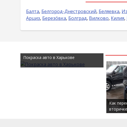
Балта
,
Белгород-Днестровский
,
Беляевка
,
И
Арциз
,
Березо́вка
,
Болград
,
Вилково
,
Килия
,
Покраска авто в Харькове
Как пере
вторичке