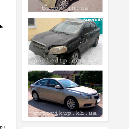
ть
дят