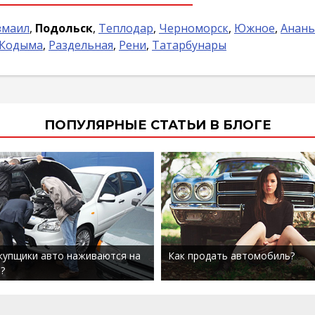
змаил
,
Подольск
,
Теплодар
,
Черноморск
,
Южное
,
Анань
Кодыма
,
Раздельная
,
Рени
,
Татарбунары
ПОПУЛЯРНЫЕ СТАТЬИ В БЛОГЕ
купщики авто наживаются на
Как продать автомобиль?
?