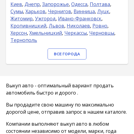
Киев
,
Днепр
,
Запорожье
,
Одесса
,
Полтава
,
Сумы
,
Харьков
,
Чернигов
,
Винница
,
Луцк
,
Житомир
,
Ужгород
,
Ивано-Франковск
,
Кропивницкий
,
Львов
,
Николаев
,
Ровно
,
Херсон
,
Хмельницкий
,
Черкассы
,
Черновцы
,
Тернополь
ВСЕ ГОРОДА
Выкуп авто - оптимальный вариант продать
автомобиль быстро и дорого .
Вы продадите свою машину по максимально
дорогой цене, отправив запрос в нашем каталоге.
Компании выполняют выкуп авто в любом
состоянии независимо от модели, марки, года