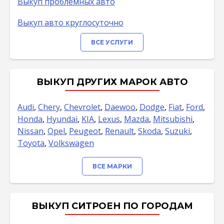
Выкуп проблемных авто
Выкуп авто круглосуточно
ВСЕ УСЛУГИ
ВЫКУП ДРУГИХ МАРОК АВТО
Audi
,
Chery
,
Chevrolet
,
Daewoo
,
Dodge
,
Fiat
,
Ford
,
Honda
,
Hyundai
,
KIA
,
Lexus
,
Mazda
,
Mitsubishi
,
Nissan
,
Opel
,
Peugeot
,
Renault
,
Skoda
,
Suzuki
,
Toyota
,
Volkswagen
ВСЕ МАРКИ
ВЫКУП СИТРОЕН ПО ГОРОДАМ