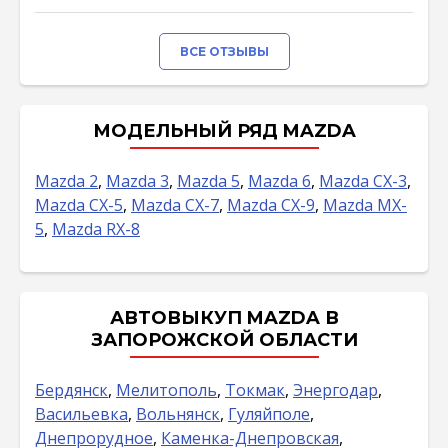
ВСЕ ОТЗЫВЫ
МОДЕЛЬНЫЙ РЯД MAZDA
Mazda 2
,
Mazda 3
,
Mazda 5
,
Mazda 6
,
Mazda CX-3
,
Mazda CX-5
,
Mazda CX-7
,
Mazda CX-9
,
Mazda MX-
5
,
Mazda RX-8
АВТОВЫКУП MAZDA В
ЗАПОРОЖСКОЙ ОБЛАСТИ
Бердянск
,
Мелитополь
,
Токмак
,
Энергодар
,
Васильевка
,
Вольнянск
,
Гуляйполе
,
Днепрорудное
,
Каменка-Днепровская
,