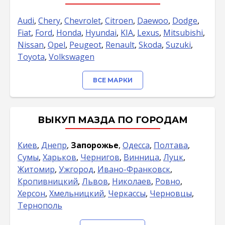
Audi
,
Chery
,
Chevrolet
,
Citroen
,
Daewoo
,
Dodge
,
Fiat
,
Ford
,
Honda
,
Hyundai
,
KIA
,
Lexus
,
Mitsubishi
,
Nissan
,
Opel
,
Peugeot
,
Renault
,
Skoda
,
Suzuki
,
Toyota
,
Volkswagen
ВСЕ МАРКИ
ВЫКУП МАЗДА ПО ГОРОДАМ
Киев
,
Днепр
,
Запорожье
,
Одесса
,
Полтава
,
Сумы
,
Харьков
,
Чернигов
,
Винница
,
Луцк
,
Житомир
,
Ужгород
,
Ивано-Франковск
,
Кропивницкий
,
Львов
,
Николаев
,
Ровно
,
Херсон
,
Хмельницкий
,
Черкассы
,
Черновцы
,
Тернополь