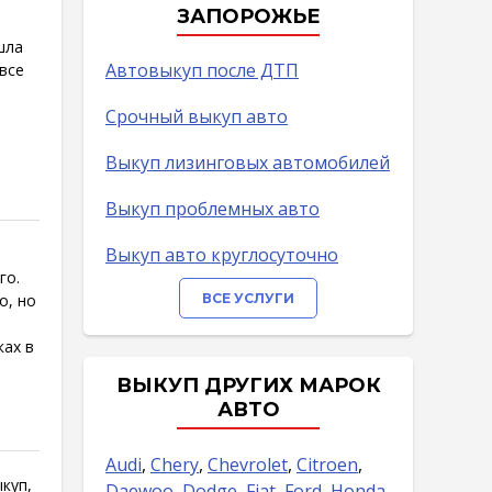
ЗАПОРОЖЬЕ
шла
Автовыкуп после ДТП
все
Срочный выкуп авто
Выкуп лизинговых автомобилей
Выкуп проблемных авто
Выкуп авто круглосуточно
го.
о, но
ВСЕ УСЛУГИ
ках в
ВЫКУП ДРУГИХ МАРОК
АВТО
Audi
,
Chery
,
Chevrolet
,
Citroen
,
куп,
Daewoo
,
Dodge
,
Fiat
,
Ford
,
Honda
,