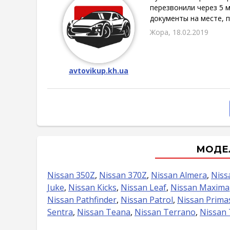
перезвонили через 5 м
документы на месте, п
Жора, 18.02.2019
avtovikup.kh.ua
МОДЕЛ
Nissan 350Z
,
Nissan 370Z
,
Nissan Almera
,
Niss
Juke
,
Nissan Kicks
,
Nissan Leaf
,
Nissan Maxima
Nissan Pathfinder
,
Nissan Patrol
,
Nissan Prima
Sentra
,
Nissan Teana
,
Nissan Terrano
,
Nissan 