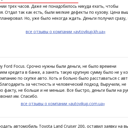
нии трех часов. Даже не понадобилось никуда ехать, чтобы
я. Отдал так как есть, были мелкие дефекты по кузову. Цена вы
ланировал. Но, уже было некогда ждать. Деньги получил сразу, 
все отзывы о компании «avtovikup.kh.ua»
у Ford Focus. Срочно нужны были деньги, не было времени
м кредита в банке, а занять такую крупную сумму было не у ко
мпанию по скупке авто. Хоть и больно было расставаться с авт
благодарить за честность и человеческий подход. Выручили, не
о факту, не больше и не меньше. Все быстро, деньги были на ру
звонил им. Спасибо.
все отзывы о компании «autovikup.com.ua»
дать автомобиль Toyota Land Cruiser 200, оставил заявку на вы