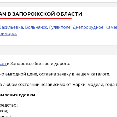
AN В ЗАПОРОЖСКОЙ ОБЛАСТИ
Васильевка
,
Вольнянск
,
Гуляйполе
,
Днепрорудное
,
Каме
риморск
san
в Запорожье быстро и дорого.
о выгодной цене, оставив заявку в нашем каталоге.
любом состоянии независимо от марки, модели, года в
рмления сделки
редство ;
код;
ицо );