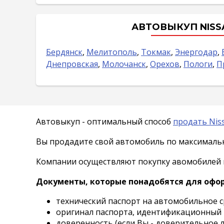
АВТОВЫКУП NISS
Бердянск
,
Мелитополь
,
Токмак
,
Энергодар
,
Днепровская
,
Молочанск
,
Орехов
,
Пологи
,
П
Автовыкуп - оптимальный способ
продать Nis
Вы продадите свой автомобиль по максимальн
Компании осуществляют покупку авомобилей в 
Документы, которые понадобятся для офо
технический паспорт на автомобильное с
оригинал паспорта, идентификационный 
доверенность (если Вы - доверительное л