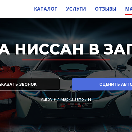
КАТАЛОГ
УСЛУГИ
ОТЗЫВЫ
М
А НИССАН В ЗА
АКАЗАТЬ ЗВОНОК
ОЦЕНИТЬ АВТ
AutoVIP
/
Марки авто
/
N