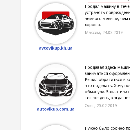
Продал машину в тече
устранять повреждени
немного меньше, чем п
хорошо.
Максим, 24.03.2019
avtovikup.kh.ua
Продавал здесь машин
заниматься оформление
Решил обратиться в ко
что поделать. Хочу по
обманули. Заплатили п
тот же день, когда по
Олег, 25.02.2019
autovikup.com.ua
Нужно было срочно про