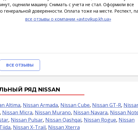
инут, оценили машину. Снимать с учета не стал. Оформили все
о генеральной доверенности. Оплата тоже на месте. Респект, па
все отзывы о компании «avtovikup.kh.ua»
ВСЕ ОТЗЫВЫ
ЬНЫЙ РЯД NISSAN
an Altima
,
Nissan Armada
,
Nissan Cube
,
Nissan GT-R
,
Nissa
,
Nissan Micra
,
Nissan Murano
,
Nissan Navara
,
Nissan Not
star
,
Nissan Pulsar
,
Nissan Qashqai
,
Nissan Rogue
,
Nissan
Tiida
,
Nissan X-Trail
,
Nissan Xterra