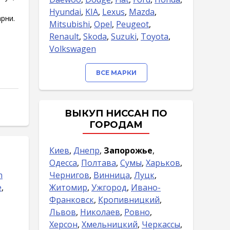
Hyundai
,
KIA
,
Lexus
,
Mazda
,
рни.
Mitsubishi
,
Opel
,
Peugeot
,
Renault
,
Skoda
,
Suzuki
,
Toyota
,
Volkswagen
ВСЕ МАРКИ
ВЫКУП НИССАН ПО
ГОРОДАМ
Киев
,
Днепр
,
Запорожье
,
Одесса
,
Полтава
,
Сумы
,
Харьков
,
n
Чернигов
,
Винница
,
Луцк
,
e
,
Житомир
,
Ужгород
,
Ивано-
Франковск
,
Кропивницкий
,
Львов
,
Николаев
,
Ровно
,
Херсон
,
Хмельницкий
,
Черкассы
,