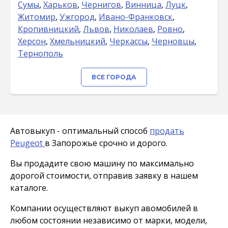
Сумы
,
Харьков
,
Чернигов
,
Винница
,
Луцк
,
Житомир
,
Ужгород
,
Ивано-Франковск
,
Кропивницкий
,
Львов
,
Николаев
,
Ровно
,
Херсон
,
Хмельницкий
,
Черкассы
,
Черновцы
,
Тернополь
ВСЕ ГОРОДА
Автовыкуп - оптимальный способ
продать
Peugeot
в Запорожье срочно и дорого.
Вы продадите свою машину по максимально
дорогой стоимости, отправив заявку в нашем
каталоге.
Компании осуществляют выкуп авомобилей в
любом состоянии независимо от марки, модели,