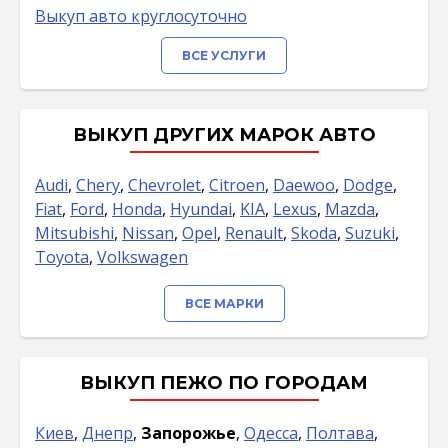
Выкуп авто круглосуточно
ВСЕ УСЛУГИ
ВЫКУП ДРУГИХ МАРОК АВТО
Audi
,
Chery
,
Chevrolet
,
Citroen
,
Daewoo
,
Dodge
,
Fiat
,
Ford
,
Honda
,
Hyundai
,
KIA
,
Lexus
,
Mazda
,
Mitsubishi
,
Nissan
,
Opel
,
Renault
,
Skoda
,
Suzuki
,
Toyota
,
Volkswagen
ВСЕ МАРКИ
ВЫКУП ПЕЖО ПО ГОРОДАМ
Киев
,
Днепр
,
Запорожье
,
Одесса
,
Полтава
,