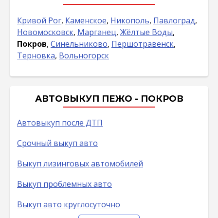
Кривой Рог
,
Каменское
,
Никополь
,
Павлоград
,
Новомосковск
,
Марганец
,
Жёлтые Воды
,
Покров
,
Синельниково
,
Першотравенск
,
Терновка
,
Вольногорск
АВТОВЫКУП ПЕЖО - ПОКРОВ
Автовыкуп после ДТП
Срочный выкуп авто
Выкуп лизинговых автомобилей
Выкуп проблемных авто
Выкуп авто круглосуточно