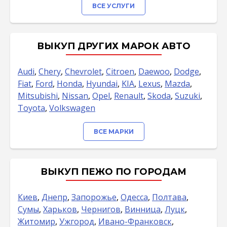
ВСЕ УСЛУГИ
ВЫКУП ДРУГИХ МАРОК АВТО
Audi
,
Chery
,
Chevrolet
,
Citroen
,
Daewoo
,
Dodge
,
Fiat
,
Ford
,
Honda
,
Hyundai
,
KIA
,
Lexus
,
Mazda
,
Mitsubishi
,
Nissan
,
Opel
,
Renault
,
Skoda
,
Suzuki
,
Toyota
,
Volkswagen
ВСЕ МАРКИ
ВЫКУП ПЕЖО ПО ГОРОДАМ
Киев
,
Днепр
,
Запорожье
,
Одесса
,
Полтава
,
Сумы
,
Харьков
,
Чернигов
,
Винница
,
Луцк
,
Житомир
,
Ужгород
,
Ивано-Франковск
,