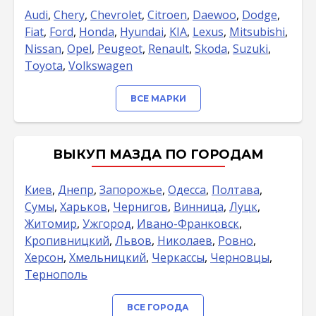
Audi
,
Chery
,
Chevrolet
,
Citroen
,
Daewoo
,
Dodge
,
Fiat
,
Ford
,
Honda
,
Hyundai
,
KIA
,
Lexus
,
Mitsubishi
,
Nissan
,
Opel
,
Peugeot
,
Renault
,
Skoda
,
Suzuki
,
Toyota
,
Volkswagen
ВСЕ МАРКИ
ВЫКУП МАЗДА ПО ГОРОДАМ
Киев
,
Днепр
,
Запорожье
,
Одесса
,
Полтава
,
Сумы
,
Харьков
,
Чернигов
,
Винница
,
Луцк
,
Житомир
,
Ужгород
,
Ивано-Франковск
,
Кропивницкий
,
Львов
,
Николаев
,
Ровно
,
Херсон
,
Хмельницкий
,
Черкассы
,
Черновцы
,
Тернополь
ВСЕ ГОРОДА