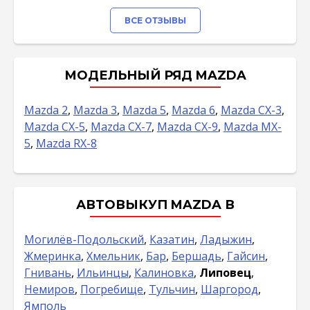
ВСЕ ОТЗЫВЫ
МОДЕЛЬНЫЙ РЯД MAZDA
Mazda 2
,
Mazda 3
,
Mazda 5
,
Mazda 6
,
Mazda CX-3
,
Mazda CX-5
,
Mazda CX-7
,
Mazda CX-9
,
Mazda MX-
5
,
Mazda RX-8
АВТОВЫКУП MAZDA В
Могилёв-Подольский
,
Казатин
,
Ладыжин
,
Жмеринка
,
Хмельник
,
Бар
,
Бершадь
,
Гайсин
,
Гнивань
,
Ильинцы
,
Калиновка
,
Липовец
,
Немиров
,
Погребище
,
Тульчин
,
Шаргород
,
Ямполь