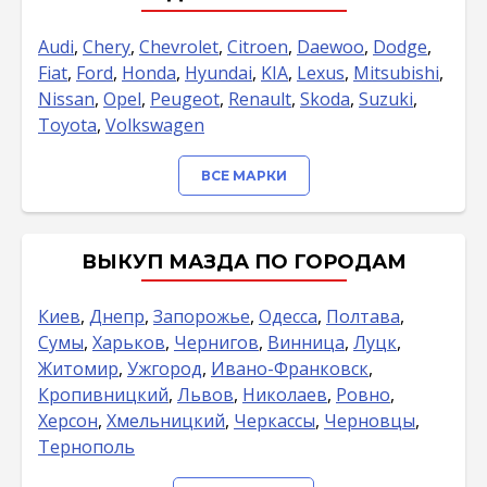
Audi
,
Chery
,
Chevrolet
,
Citroen
,
Daewoo
,
Dodge
,
Fiat
,
Ford
,
Honda
,
Hyundai
,
KIA
,
Lexus
,
Mitsubishi
,
Nissan
,
Opel
,
Peugeot
,
Renault
,
Skoda
,
Suzuki
,
Toyota
,
Volkswagen
ВСЕ МАРКИ
ВЫКУП МАЗДА ПО ГОРОДАМ
Киев
,
Днепр
,
Запорожье
,
Одесса
,
Полтава
,
Сумы
,
Харьков
,
Чернигов
,
Винница
,
Луцк
,
Житомир
,
Ужгород
,
Ивано-Франковск
,
Кропивницкий
,
Львов
,
Николаев
,
Ровно
,
Херсон
,
Хмельницкий
,
Черкассы
,
Черновцы
,
Тернополь