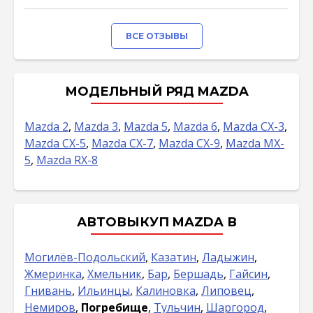
ВСЕ ОТЗЫВЫ
МОДЕЛЬНЫЙ РЯД MAZDA
Mazda 2
,
Mazda 3
,
Mazda 5
,
Mazda 6
,
Mazda CX-3
,
Mazda CX-5
,
Mazda CX-7
,
Mazda CX-9
,
Mazda MX-
5
,
Mazda RX-8
АВТОВЫКУП MAZDA В
Могилёв-Подольский
,
Казатин
,
Ладыжин
,
Жмеринка
,
Хмельник
,
Бар
,
Бершадь
,
Гайсин
,
Гнивань
,
Ильинцы
,
Калиновка
,
Липовец
,
Немиров
,
Погребище
,
Тульчин
,
Шаргород
,