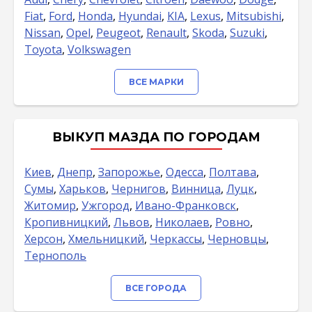
Fiat
,
Ford
,
Honda
,
Hyundai
,
KIA
,
Lexus
,
Mitsubishi
,
Nissan
,
Opel
,
Peugeot
,
Renault
,
Skoda
,
Suzuki
,
Toyota
,
Volkswagen
ВСЕ МАРКИ
ВЫКУП МАЗДА ПО ГОРОДАМ
Киев
,
Днепр
,
Запорожье
,
Одесса
,
Полтава
,
Сумы
,
Харьков
,
Чернигов
,
Винница
,
Луцк
,
Житомир
,
Ужгород
,
Ивано-Франковск
,
Кропивницкий
,
Львов
,
Николаев
,
Ровно
,
Херсон
,
Хмельницкий
,
Черкассы
,
Черновцы
,
Тернополь
ВСЕ ГОРОДА