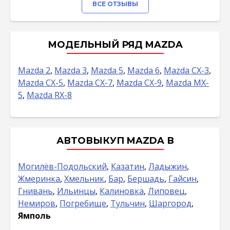
ВСЕ ОТЗЫВЫ
МОДЕЛЬНЫЙ РЯД MAZDA
Mazda 2
,
Mazda 3
,
Mazda 5
,
Mazda 6
,
Mazda CX-3
,
Mazda CX-5
,
Mazda CX-7
,
Mazda CX-9
,
Mazda MX-
5
,
Mazda RX-8
АВТОВЫКУП MAZDA В
Могилёв-Подольский
,
Казатин
,
Ладыжин
,
Жмеринка
,
Хмельник
,
Бар
,
Бершадь
,
Гайсин
,
Гнивань
,
Ильинцы
,
Калиновка
,
Липовец
,
Немиров
,
Погребище
,
Тульчин
,
Шаргород
,
Ямполь