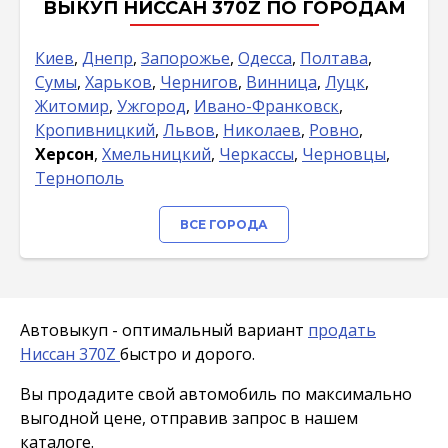
ВЫКУП НИССАН 370Z ПО ГОРОДАМ
Киев
,
Днепр
,
Запорожье
,
Одесса
,
Полтава
,
Сумы
,
Харьков
,
Чернигов
,
Винница
,
Луцк
,
Житомир
,
Ужгород
,
Ивано-Франковск
,
Кропивницкий
,
Львов
,
Николаев
,
Ровно
,
Херсон
,
Хмельницкий
,
Черкассы
,
Черновцы
,
Тернополь
ВСЕ ГОРОДА
Автовыкуп - оптимальный вариант
продать
Ниссан 370Z
быстро и дорого.
Вы продадите свой автомобиль по максимально
выгодной цене, отправив запрос в нашем
каталоге.