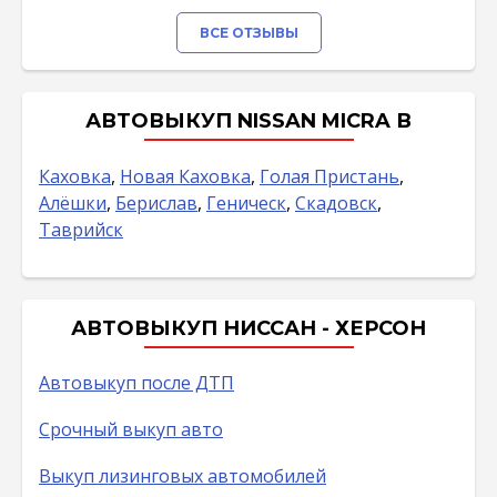
ВСЕ ОТЗЫВЫ
АВТОВЫКУП NISSAN MICRA В
Каховка
,
Новая Каховка
,
Голая Пристань
,
Алёшки
,
Берислав
,
Геническ
,
Скадовск
,
Таврийск
АВТОВЫКУП НИССАН - ХЕРСОН
Автовыкуп после ДТП
Срочный выкуп авто
Выкуп лизинговых автомобилей