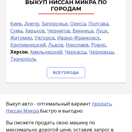
ВЫКУП НИССАН МИКРА ПО
ГОРОДАМ
Киев
,
Днепр
,
Запорожье
,
Одесса
,
Полтава
,
Сумы
,
Харьков
,
Чернигов
,
Винница
,
Луцк
,
Житомир
,
Ужгород
,
Ивано-Франковск
,
Кропивницкий
,
Львов
,
Николаев
,
Ровно
,
Херсон
,
Хмельницкий
,
Черкассы
,
Черновцы
,
Тернополь
ВСЕ ГОРОДА
Выкуп авто - оптимальный вариант
продать
Ниссан Микра
быстро и выгодно.
Вы сможете продать свою машину по
максимально дорогой цене, оставив запрос в