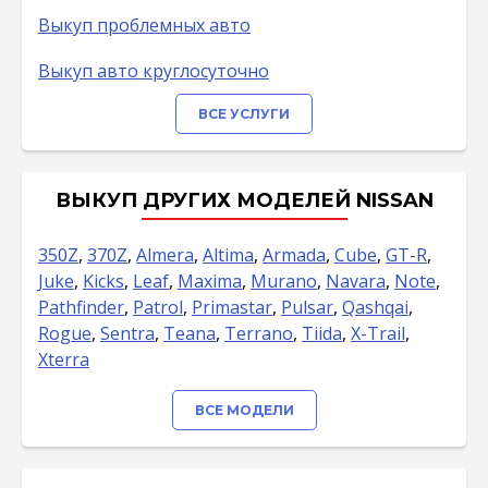
Выкуп проблемных авто
Выкуп авто круглосуточно
ВСЕ УСЛУГИ
ВЫКУП ДРУГИХ МОДЕЛЕЙ NISSAN
350Z
,
370Z
,
Almera
,
Altima
,
Armada
,
Cube
,
GT-R
,
Juke
,
Kicks
,
Leaf
,
Maxima
,
Murano
,
Navara
,
Note
,
Pathfinder
,
Patrol
,
Primastar
,
Pulsar
,
Qashqai
,
Rogue
,
Sentra
,
Teana
,
Terrano
,
Tiida
,
X-Trail
,
Xterra
ВСЕ МОДЕЛИ