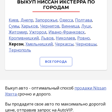
ВЫКУП НИССАН ИКСТЕРРА ПО
ГОРОДАМ
Киев
,
Днепр
,
Запорожье
,
Одесса
,
Полтава
,
Сумы
,
Харьков
,
Чернигов
,
Винница
,
Луцк
,
Житомир
,
Ужгород
,
Ивано-Франковск
,
Кропивницкий
,
Львов
,
Николаев
,
Ровно
,
Херсон
,
Хмельницкий
,
Черкассы
,
Черновцы
,
Тернополь
ВСЕ ГОРОДА
Выкуп авто - оптимальный способ
продажи Nissan
Xterra
срочно и дорого.
Вы продадите свое авто по максимально дорогой
цене, отправив запрос на AutoVIP.