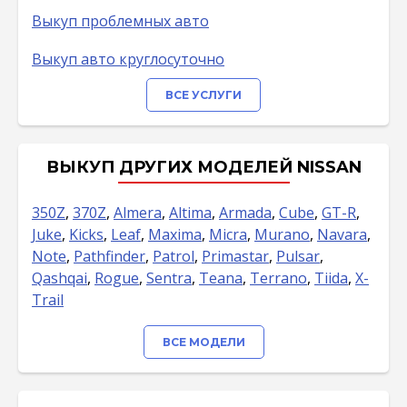
Выкуп проблемных авто
Выкуп авто круглосуточно
ВСЕ УСЛУГИ
ВЫКУП ДРУГИХ МОДЕЛЕЙ NISSAN
350Z
,
370Z
,
Almera
,
Altima
,
Armada
,
Cube
,
GT-R
,
Juke
,
Kicks
,
Leaf
,
Maxima
,
Micra
,
Murano
,
Navara
,
Note
,
Pathfinder
,
Patrol
,
Primastar
,
Pulsar
,
Qashqai
,
Rogue
,
Sentra
,
Teana
,
Terrano
,
Tiida
,
X-
Trail
ВСЕ МОДЕЛИ