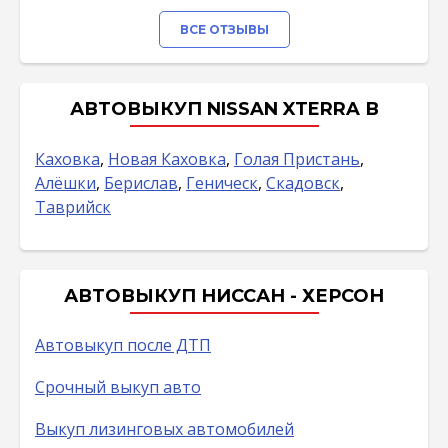
ВСЕ ОТЗЫВЫ
АВТОВЫКУП NISSAN XTERRA В
Каховка
,
Новая Каховка
,
Голая Пристань
,
Алёшки
,
Берислав
,
Геническ
,
Скадовск
,
Таврийск
АВТОВЫКУП НИССАН - ХЕРСОН
Автовыкуп после ДТП
Срочный выкуп авто
Выкуп лизинговых автомобилей