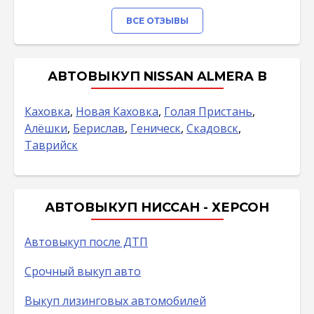
ВСЕ ОТЗЫВЫ
АВТОВЫКУП NISSAN ALMERA В
Каховка
,
Новая Каховка
,
Голая Пристань
,
Алёшки
,
Берислав
,
Геническ
,
Скадовск
,
Таврийск
АВТОВЫКУП НИССАН - ХЕРСОН
Автовыкуп после ДТП
Срочный выкуп авто
Выкуп лизинговых автомобилей