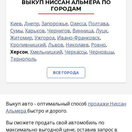
ВЫКУП НИССАН АЛЬМЕРА ПО
ГОРОДАМ
Киев
,
Днепр
,
Запорожье
,
Одесса
,
Полтава
,
Сумы
,
Харьков
,
Чернигов
,
Винница
,
Луцк
,
Житомир
,
Ужгород
,
Ивано-Франковск
,
Кропивницкий
,
Львов
,
Николаев
,
Ровно
,
Херсон
,
Хмельницкий
,
Черкассы
,
Черновцы
,
Тернополь
ВСЕ ГОРОДА
Выкуп авто - оптимальный способ
продажи Ниссан
Альмера
быстро и дорого.
Вы сможете продать свой автомобиль по
максимально выгодной цене, оставив запрос в