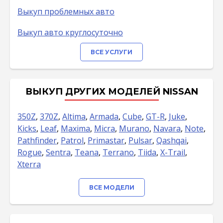
Выкуп проблемных авто
Выкуп авто круглосуточно
ВСЕ УСЛУГИ
ВЫКУП ДРУГИХ МОДЕЛЕЙ NISSAN
350Z
,
370Z
,
Altima
,
Armada
,
Cube
,
GT-R
,
Juke
,
Kicks
,
Leaf
,
Maxima
,
Micra
,
Murano
,
Navara
,
Note
,
Pathfinder
,
Patrol
,
Primastar
,
Pulsar
,
Qashqai
,
Rogue
,
Sentra
,
Teana
,
Terrano
,
Tiida
,
X-Trail
,
Xterra
ВСЕ МОДЕЛИ