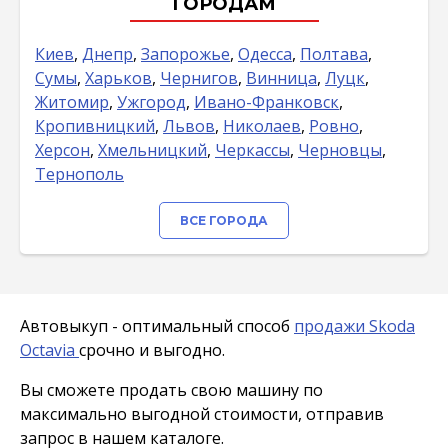
ГОРОДАМ
Киев
,
Днепр
,
Запорожье
,
Одесса
,
Полтава
,
Сумы
,
Харьков
,
Чернигов
,
Винница
,
Луцк
,
Житомир
,
Ужгород
,
Ивано-Франковск
,
Кропивницкий
,
Львов
,
Николаев
,
Ровно
,
Херсон
,
Хмельницкий
,
Черкассы
,
Черновцы
,
Тернополь
ВСЕ ГОРОДА
Автовыкуп - оптимальный способ
продажи Skoda
Octavia
срочно и выгодно.
Вы сможете продать свою машину по
максимально выгодной стоимости, отправив
запрос в нашем каталоге.