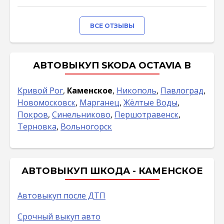
ВСЕ ОТЗЫВЫ
АВТОВЫКУП SKODA OCTAVIA В
Кривой Рог
,
Каменское
,
Никополь
,
Павлоград
,
Новомосковск
,
Марганец
,
Жёлтые Воды
,
Покров
,
Синельниково
,
Першотравенск
,
Терновка
,
Вольногорск
АВТОВЫКУП ШКОДА - КАМЕНСКОЕ
Автовыкуп после ДТП
Срочный выкуп авто