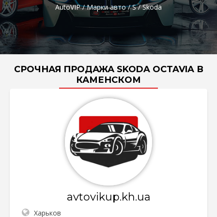
AutoVIP
/
Марки авто
/
S
/
Skoda
СРОЧНАЯ ПРОДАЖА SKODA OCTAVIA В
КАМЕНСКОМ
avtovikup.kh.ua
Харьков