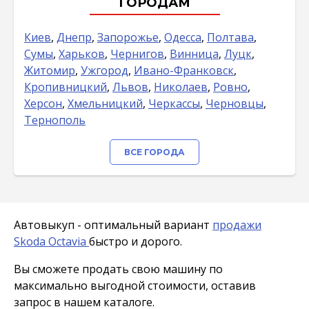
ГОРОДАМ
Киев
,
Днепр
,
Запорожье
,
Одесса
,
Полтава
,
Сумы
,
Харьков
,
Чернигов
,
Винница
,
Луцк
,
Житомир
,
Ужгород
,
Ивано-Франковск
,
Кропивницкий
,
Львов
,
Николаев
,
Ровно
,
Херсон
,
Хмельницкий
,
Черкассы
,
Черновцы
,
Тернополь
ВСЕ ГОРОДА
Автовыкуп - оптимальный вариант
продажи
Skoda Octavia
быстро и дорого.
Вы сможете продать свою машину по
максимально выгодной стоимости, оставив
запрос в нашем каталоге.