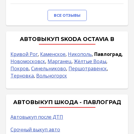
ВСЕ ОТЗЫВЫ
АВТОВЫКУП SKODA OCTAVIA В
Кривой Рог
,
Каменское
,
Никополь
,
Павлоград
,
Новомосковск
,
Марганец
,
Жёлтые Воды
,
Покров
,
Синельниково
,
Першотравенск
,
Терновка
,
Вольногорск
АВТОВЫКУП ШКОДА - ПАВЛОГРАД
Автовыкуп после ДТП
Срочный выкуп авто