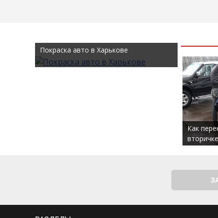
Покраска авто в Харькове
Как пере
вторичке
З