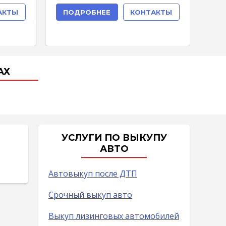
АКТЫ
ПОДРОБНЕЕ
КОНТАКТЫ
П
АХ
УСЛУГИ ПО ВЫКУПУ
АВТО
Автовыкуп после ДТП
Срочный выкуп авто
Выкуп лизинговых автомобилей