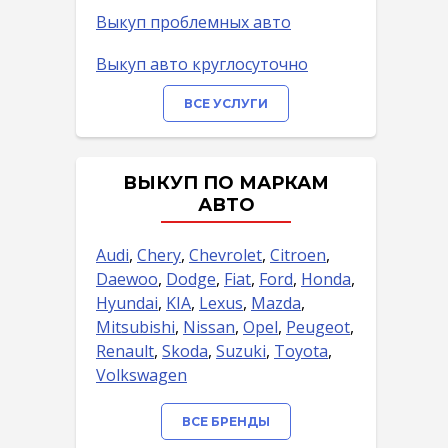
Выкуп проблемных авто
Выкуп авто круглосуточно
ВСЕ УСЛУГИ
ВЫКУП ПО МАРКАМ
АВТО
Audi
,
Chery
,
Chevrolet
,
Citroen
,
Daewoo
,
Dodge
,
Fiat
,
Ford
,
Honda
,
Hyundai
,
KIA
,
Lexus
,
Mazda
,
Mitsubishi
,
Nissan
,
Opel
,
Peugeot
,
Renault
,
Skoda
,
Suzuki
,
Toyota
,
Volkswagen
ВСЕ БРЕНДЫ