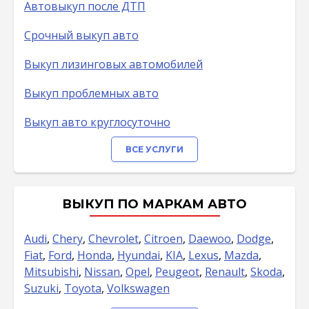
Автовыкуп после ДТП
Срочный выкуп авто
Выкуп лизинговых автомобилей
Выкуп проблемных авто
Выкуп авто круглосуточно
ВСЕ УСЛУГИ
ВЫКУП ПО МАРКАМ АВТО
Audi
,
Chery
,
Chevrolet
,
Citroen
,
Daewoo
,
Dodge
,
Fiat
,
Ford
,
Honda
,
Hyundai
,
KIA
,
Lexus
,
Mazda
,
Mitsubishi
,
Nissan
,
Opel
,
Peugeot
,
Renault
,
Skoda
,
Suzuki
,
Toyota
,
Volkswagen