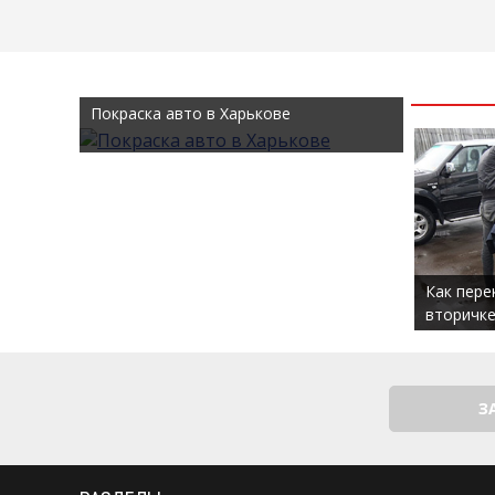
Покраска авто в Харькове
Как пере
вторичке
З