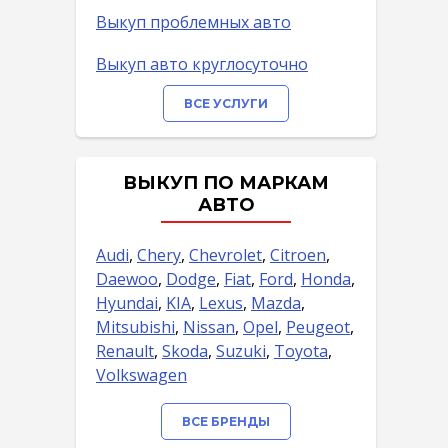
Выкуп проблемных авто
Выкуп авто круглосуточно
ВСЕ УСЛУГИ
ВЫКУП ПО МАРКАМ
АВТО
Audi
,
Chery
,
Chevrolet
,
Citroen
,
Daewoo
,
Dodge
,
Fiat
,
Ford
,
Honda
,
Hyundai
,
KIA
,
Lexus
,
Mazda
,
Mitsubishi
,
Nissan
,
Opel
,
Peugeot
,
Renault
,
Skoda
,
Suzuki
,
Toyota
,
Volkswagen
ВСЕ БРЕНДЫ