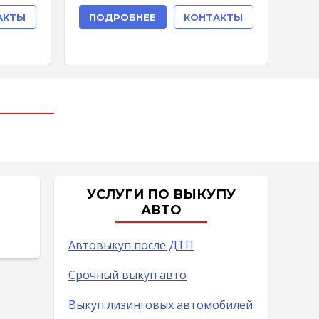
АКТЫ
ПОДРОБНЕЕ
КОНТАКТЫ
П
УСЛУГИ ПО ВЫКУПУ
АВТО
Автовыкуп после ДТП
Срочный выкуп авто
Выкуп лизинговых автомобилей