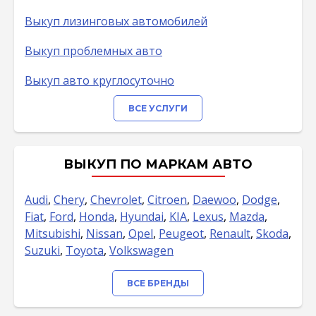
Выкуп лизинговых автомобилей
Выкуп проблемных авто
Выкуп авто круглосуточно
ВСЕ УСЛУГИ
ВЫКУП ПО МАРКАМ АВТО
Audi
,
Chery
,
Chevrolet
,
Citroen
,
Daewoo
,
Dodge
,
Fiat
,
Ford
,
Honda
,
Hyundai
,
KIA
,
Lexus
,
Mazda
,
Mitsubishi
,
Nissan
,
Opel
,
Peugeot
,
Renault
,
Skoda
,
Suzuki
,
Toyota
,
Volkswagen
ВСЕ БРЕНДЫ